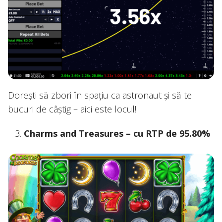
Dorești să zbori în spațiu ca astronaut și să te
bucuri de câștig – aici este locul!
Charms and Treasures – cu RTP de 95.80%