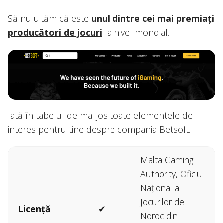
Să nu uităm că este
unul dintre cei mai premiați
producători de jocuri
la nivel mondial.
Iată în tabelul de mai jos toate elementele de
interes pentru tine despre compania Betsoft.
Malta Gaming
Authority, Oficiul
Național al
Jocurilor de
Licență
✔
Noroc din