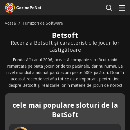
Acasă
Furnizori de Software
Betsoft
Recenzia Betsoft și caracteristicile jocurilor
câștigătoare
Fondată în anul 2006, această companie s-a făcut rapid
remarcată pe piața jocurilor de tip păcănele, dar nu numai. La
nivel mondial a adunat până acum peste 500k jucători. Doar în
această recenzie vei afla tot ce este important pentru tine
despre Betsoft și realizările lor în materie de jocuri de noroc!
cele mai populare sloturi de la
BetSoft