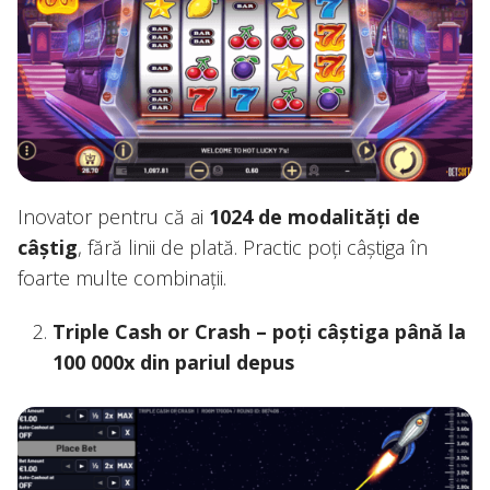
Inovator pentru că ai
1024 de modalități de
câștig
, fără linii de plată. Practic poți câștiga în
foarte multe combinații.
Triple Cash or Crash – poți câștiga până la
100 000x din pariul depus