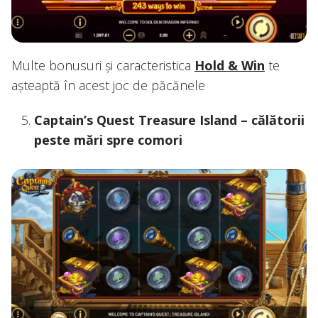
Multe bonusuri și caracteristica
Hold & Win
te
așteaptă în acest joc de păcănele
Captain’s Quest Treasure Island – călătorii
peste mări spre comori