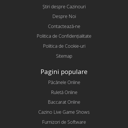
Știri despre Cazinouri
Despre Noi
Contactează-ne
Politica de Confidențialitate
Politica de Cookie-uri
Sitemap
Pagini populare
Păcănele Online
Ruletă Online
Baccarat Online
Cazino Live Game Shows
Furnizori de Software