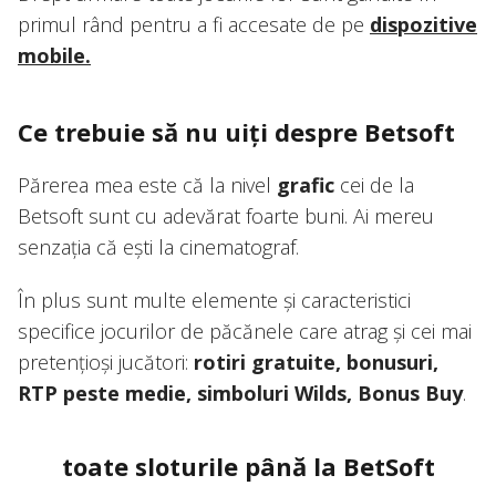
primul rând pentru a fi accesate de pe
dispozitive
mobile.
Ce trebuie să nu uiți despre Betsoft
Părerea mea este că la nivel
grafic
cei de la
Betsoft sunt cu adevărat foarte buni. Ai mereu
senzația că ești la cinematograf.
În plus sunt multe elemente și caracteristici
specifice jocurilor de păcănele care atrag și cei mai
pretențioși jucători:
rotiri gratuite, bonusuri,
RTP peste medie, simboluri Wilds, Bonus Buy
.
toate sloturile până la BetSoft