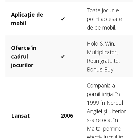
Toate jocurile
Aplicație de
✔
pot fi accesate
mobil
de pe mobil.
Hold & Win,
Oferte în
Multiplicatori,
cadrul
✔
Rotiri gratuite,
jocurilor
Bonus Buy
Compania a
pornit inițial în
1999 în Nordul
Angliei și ulterior
Lansat
2006
s-a relocat în
Malta, pornind
efectiv lucrul în