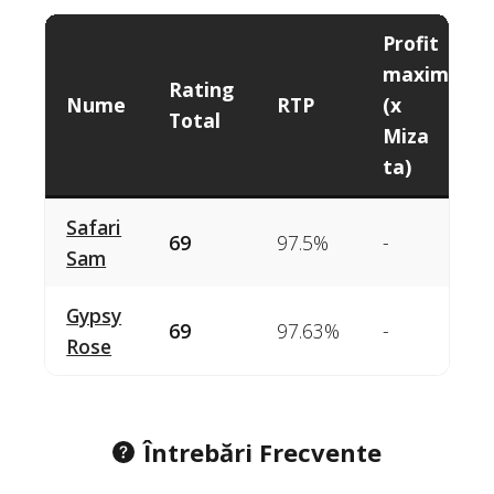
Profit
maxim
Rating
Nume
RTP
(x
Total
Miza
ta)
Safari
69
97.5%
-
Sam
Gypsy
69
97.63%
-
Rose
Întrebări Frecvente