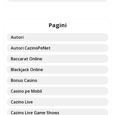
Pagini
Autori
Autori CazinoPeNet
Baccarat Online
Blackjack Online
Bonus Casino
Casino pe Mobil
Cazino Live
Cazino Live Game Shows