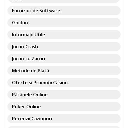
Furnizori de Software
Ghiduri
Informații Utile
Jocuri Crash
Jocuri cu Zaruri
Metode de Plată
Oferte și Promoții Casino
Păcănele Online
Poker Online
Recenzii Cazinouri