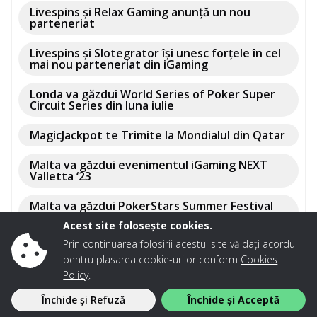
Livespins și Relax Gaming anunță un nou
parteneriat
Livespins și Slotegrator își unesc forțele în cel
mai nou parteneriat din iGaming
Londa va găzdui World Series of Poker Super
Circuit Series din luna iulie
MagicJackpot te Trimite la Mondialul din Qatar
Malta va găzdui evenimentul iGaming NEXT
Valletta ‘23
Malta va găzdui PokerStars Summer Festival
2023
Acest site folosește cookies.
Prin continuarea folosirii acestui site vă dați acordul
MaxBet anunță noi jocuri de la furnizorul Red
Tiger
pentru plasarea cookie-urilor conform
Cookies
Policy
.
MaxBet introduce noi sloturi pe platforma sa
Închide și Refuză
Închide și Acceptă