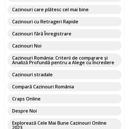
Cazinouri care plătesc cel mai bine
Cazinouri cu Retrageri Rapide
Cazinouri fără Înregistrare
Cazinouri Noi
Cazinouri România: Criterii de comparare și
Analiză Profundă pentru a Alege cu Încredere
Cazinouri stradale
Compară Cazinouri România
Craps Online
Despre Noi
Explorează Cele Mai Bune Cazinouri Online
2023