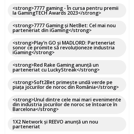
<strong>7777 gaming - În cursa pentru premii
la GamingTECH Awards 2023</strong>
<strong>7777 Gaming și NetBet: Cel mai nou
parteneriat din iGaming</strong>
<strong>Play’n GO și MADLORD: Parteneriat
sonor ce promite să revoluționeze industria
iGaming</strong>
<strong>Red Rake Gaming anunță un
parteneriat cu LuckyStreak</strong>
<strong>Soft2Bet primește undă verde pe
piața jocurilor de noroc din România</strong>
<strong>Unul dintre cele mai mari evenimente
din industria jocurilor de noroc se întoarce în
Barcelona</strong>
1X2 Network și REEVO anunță un nou
parteneriat