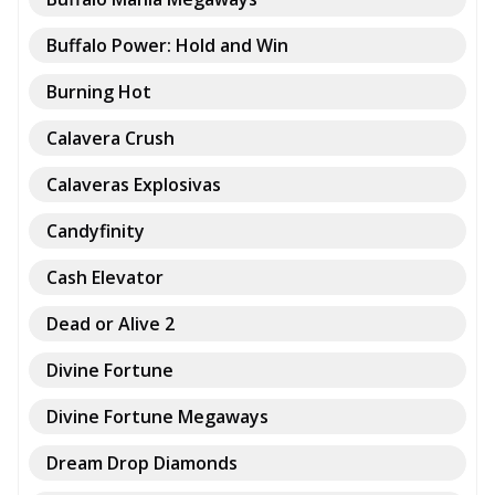
Buffalo Power: Hold and Win
Burning Hot
Calavera Crush
Calaveras Explosivas
Candyfinity
Cash Elevator
Dead or Alive 2
Divine Fortune
Divine Fortune Megaways
Dream Drop Diamonds