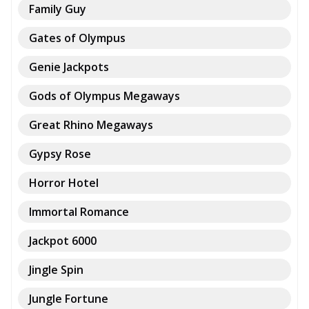
Family Guy
Gates of Olympus
Genie Jackpots
Gods of Olympus Megaways
Great Rhino Megaways
Gypsy Rose
Horror Hotel
Immortal Romance
Jackpot 6000
Jingle Spin
Jungle Fortune