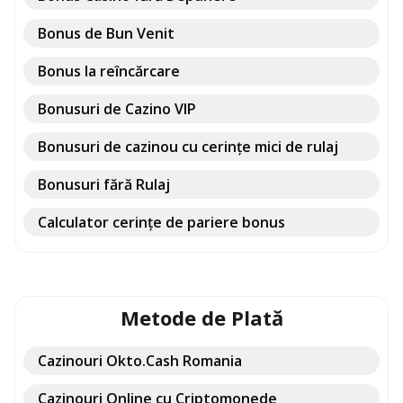
Bonus de Bun Venit
Bonus la reîncărcare
Bonusuri de Cazino VIP
Bonusuri de cazinou cu cerințe mici de rulaj
Bonusuri fără Rulaj
Calculator cerințe de pariere bonus
Metode de Plată
Cazinouri Okto.Cash Romania
Cazinouri Online cu Criptomonede