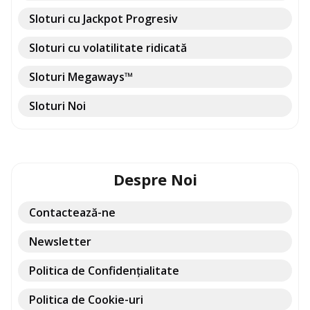
Sloturi cu Jackpot Progresiv
Sloturi cu volatilitate ridicată
Sloturi Megaways™
Sloturi Noi
Despre Noi
Contactează-ne
Newsletter
Politica de Confidențialitate
Politica de Cookie-uri