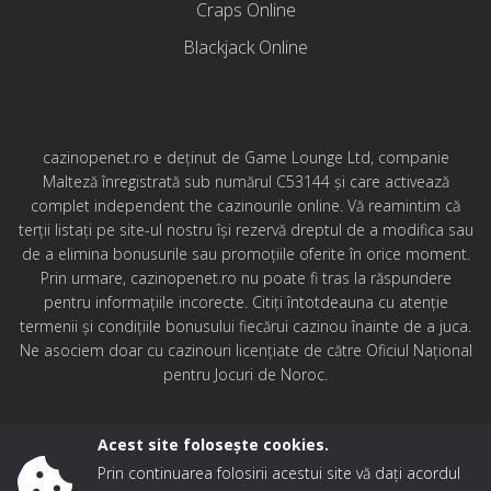
Craps Online
Blackjack Online
cazinopenet.ro e deținut de Game Lounge Ltd, companie
Malteză înregistrată sub numărul C53144 și care activează
complet independent the cazinourile online. Vă reamintim că
terții listați pe site-ul nostru își rezervă dreptul de a modifica sau
de a elimina bonusurile sau promoțiile oferite în orice moment.
Prin urmare, cazinopenet.ro nu poate fi tras la răspundere
pentru informațiile incorecte. Citiți întotdeauna cu atenție
termenii și condițiile bonusului fiecărui cazinou înainte de a juca.
Ne asociem doar cu cazinouri licențiate de către Oficiul Național
pentru Jocuri de Noroc.
Acest site folosește cookies.
Prin continuarea folosirii acestui site vă dați acordul