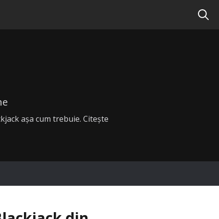
ne
ckjack așa cum trebuie. Citește
Blackjack din