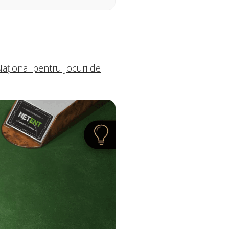
Naţional pentru Jocuri de