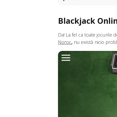
Blackjack Onlin
Da! La fel ca toate jocuril
Noroc
,
nu există nicio prob