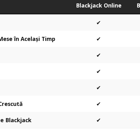
Blackjack Online
B
✔
 Mese în Același Timp
✔
✔
✔
✔
 Crescută
✔
de Blackjack
✔