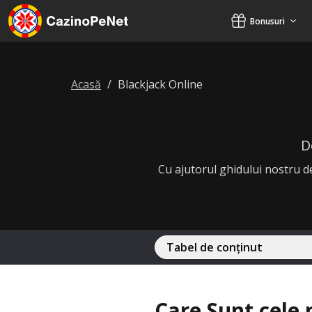
Bonusuri
Acasă
Blackjack Online
D
Cu ajutorul ghidului nostru de
Tabel de conținut
Care Sunt cele 