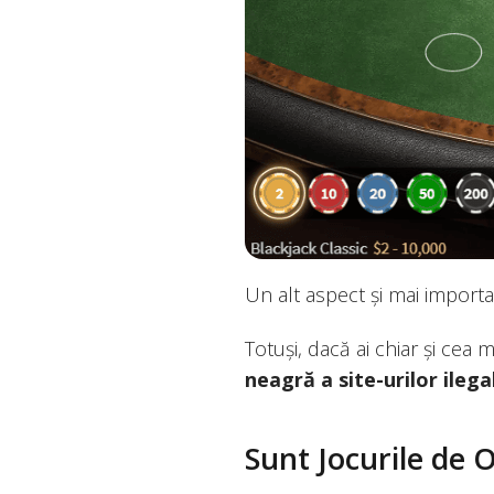
Un alt aspect și mai import
Totuși, dacă ai chiar și cea
neagră a site-urilor ilega
Sunt Jocurile de 