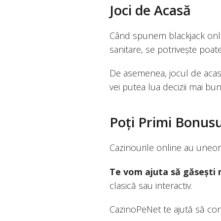
Joci de Acasă
Când spunem blackjack onlin
sanitare, se potrivește poat
De asemenea, jocul de acas
vei putea lua decizii mai bun
Poți Primi Bonusu
Cazinourile online au uneor
Te vom ajuta să găsești
clasică sau interactiv.
CazinoPeNet te ajută să con