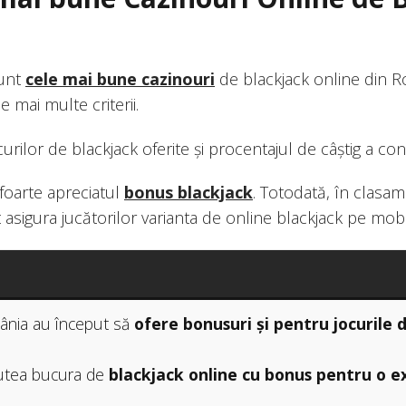
sunt
cele mai bune cazinouri
de blackjack online din Ro
 mai multe criterii.
rilor de blackjack oferite și procentajul de câștig a con
 foarte apreciatul
bonus blackjack
. Totodată, în clasa
t asigura jucătorilor varianta de online blackjack pe mobi
mânia au început să
ofere bonusuri și pentru jocurile 
putea bucura de
blackjack online cu bonus pentru o e