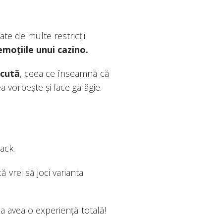
e de multe restricții
emoțiile unui cazino.
scută
, ceea ce înseamnă că
a vorbește și face gălăgie.
ack.
ă vrei să joci varianta
a avea o experiență totală!