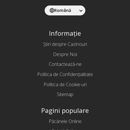
Română
Informație
Știri despre Cazinouri
Despre Noi
Contactează-ne
Politica de Confidențialitate
Politica de Cookie-uri
Sitemap
Pagini populare
Păcănele Online