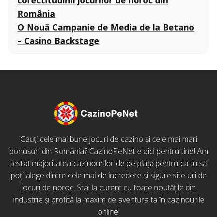
corectitudinii jocurilor de noroc din
România
O Nouă Campanie de Media de la Betano
– Casino Backstage
Cauți cele mai bune jocuri de cazino și cele mai mari
bonusuri din România? CazinoPeNet e aici pentru tine! Am
testat majoritatea cazinourilor de pe piață pentru ca tu să
poți alege dintre cele mai de încredere și sigure site-uri de
jocuri de noroc. Stai la curent cu toate noutățile din
industrie și profită la maxim de aventura ta în cazinourile
online!