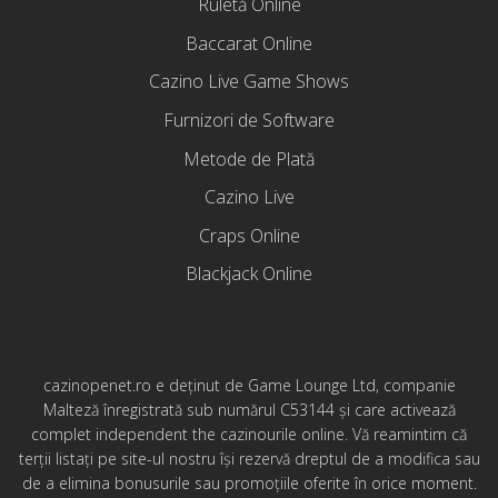
Ruletă Online
Baccarat Online
Cazino Live Game Shows
Furnizori de Software
Metode de Plată
Cazino Live
Craps Online
Blackjack Online
cazinopenet.ro e deținut de Game Lounge Ltd, companie
Malteză înregistrată sub numărul C53144 și care activează
complet independent the cazinourile online. Vă reamintim că
terții listați pe site-ul nostru își rezervă dreptul de a modifica sau
de a elimina bonusurile sau promoțiile oferite în orice moment.