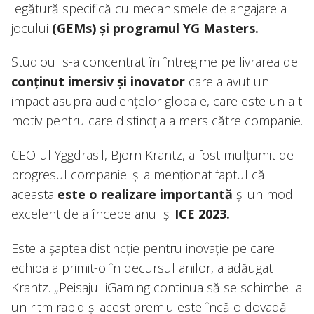
legătură specifică cu mecanismele de angajare a
jocului
(GEMs) și programul YG Masters.
Studioul s-a concentrat în întregime pe livrarea de
conținut imersiv și inovator
care a avut un
impact asupra audiențelor globale, care este un alt
motiv pentru care distincția a mers către companie.
CEO-ul Yggdrasil, Björn Krantz, a fost mulțumit de
progresul companiei și a menționat faptul că
aceasta
este o realizare importantă
și un mod
excelent de a începe anul și
ICE 2023.
Este a șaptea distincție pentru inovație pe care
echipa a primit-o în decursul anilor, a adăugat
Krantz. „Peisajul iGaming continua să se schimbe la
un ritm rapid și acest premiu este încă o dovadă