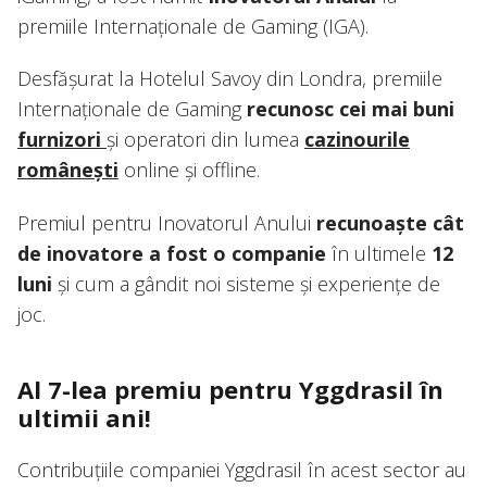
premiile Internaționale de Gaming (IGA).
Desfășurat la Hotelul Savoy din Londra, premiile
Internaționale de Gaming
recunosc cei mai buni
furnizori
și operatori din lumea
cazinourile
românești
online și offline.
Premiul pentru Inovatorul Anului
recunoaște cât
de inovatore a fost o companie
în ultimele
12
luni
și cum a gândit noi sisteme și experiențe de
joc.
Al 7-lea premiu pentru Yggdrasil în
ultimii ani!
Contribuțiile companiei Yggdrasil în acest sector au