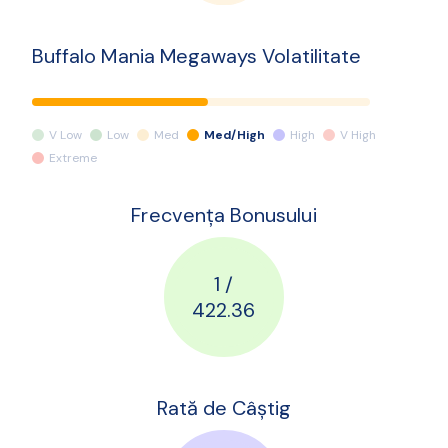
Buffalo Mania Megaways Volatilitate
V Low
Low
Med
Med/High
High
V High
Extreme
Frecvența Bonusului
1 /
422.36
Rată de Câștig