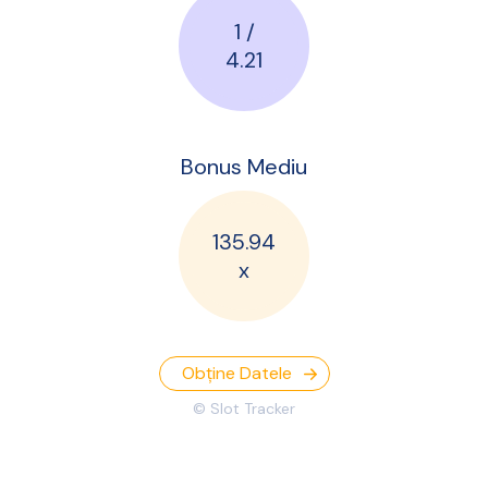
1 /
4.21
Bonus Mediu
135.94
x
Obține Datele
© Slot Tracker