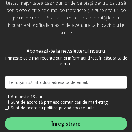
testat majoritatea cazinourilor de pe piață pentru ca tu să
poți alege dintre cele mai de încredere și sigure site-uri de
jocuri de noroc. Stai la curent cu toate noutățile din
industrie și profită la maxim de aventura ta în cazinourile
online!
Abonează-te la newsletterul nostru.
Primește cele mai recente știri și informații direct în căsuța ta de
e-mail.
Am peste 18 ani.
Sunt de acord să primesc comunicări de marketing.
Sunt de acord cu politica privind cookie-urile.
Înregistrare