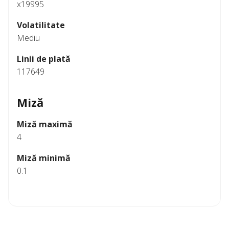
x19995
Volatilitate
Mediu
Linii de plată
117649
Miză
Miză maximă
4
Miză minimă
0.1