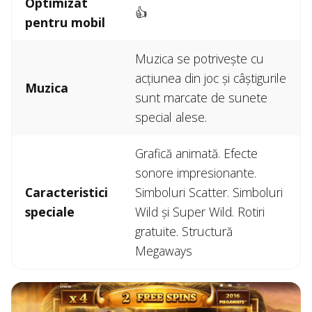
Optimizat
👍
pentru mobil
Muzica se potrivește cu
acțiunea din joc și câștigurile
Muzica
sunt marcate de sunete
special alese.
Grafică animată. Efecte
sonore impresionante.
Caracteristici
Simboluri Scatter. Simboluri
speciale
Wild și Super Wild. Rotiri
gratuite. Structură
Megaways