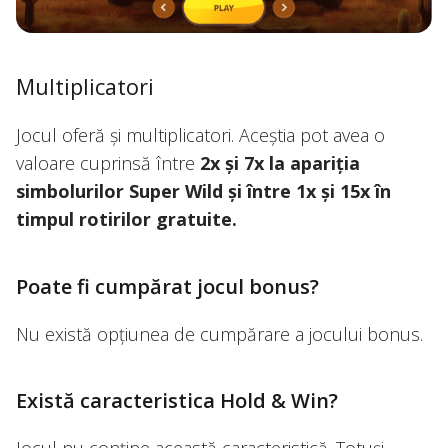
Multiplicatori
Jocul oferă și multiplicatori. Aceștia pot avea o
valoare cuprinsă între
2x și 7x la apariția
simbolurilor Super Wild și între 1x și 15x în
timpul rotirilor gratuite.
Poate fi cumpărat jocul bonus?
Nu există opțiunea de cumpărare a jocului bonus.
Există caracteristica Hold & Win?