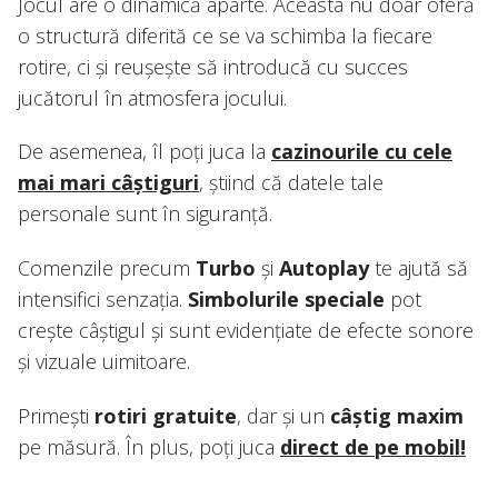
Jocul are o dinamică aparte. Aceasta nu doar oferă
o structură diferită ce se va schimba la fiecare
rotire, ci și reușește să introducă cu succes
jucătorul în atmosfera jocului.
De asemenea, îl poți juca la
cazinourile cu cele
mai mari câștiguri
, știind că datele tale
personale sunt în siguranță.
Comenzile precum
Turbo
și
Autoplay
te ajută să
intensifici senzația.
Simbolurile speciale
pot
crește câștigul și sunt evidențiate de efecte sonore
și vizuale uimitoare.
Primești
rotiri gratuite
, dar și un
câștig maxim
pe măsură. În plus, poți juca
direct de pe mobil!