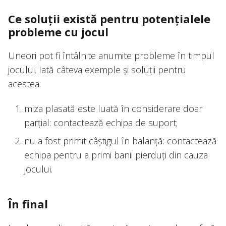
Ce soluții există pentru potențialele
probleme cu jocul
Uneori pot fi întâlnite anumite probleme în timpul
jocului. Iată câteva exemple și soluții pentru
acestea:
miza plasată este luată în considerare doar
parțial: contactează echipa de suport;
nu a fost primit câștigul în balanță: contactează
echipa pentru a primi banii pierduți din cauza
jocului.
În final