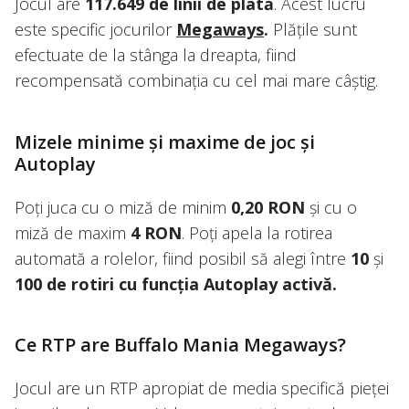
Jocul are
117.649 de linii de plată
. Acest lucru
este specific jocurilor
Megaways
.
Plățile sunt
efectuate de la stânga la dreapta, fiind
recompensată combinația cu cel mai mare câștig.
Mizele minime și maxime de joc și
Autoplay
Poți juca cu o miză de minim
0,20 RON
și cu o
miză de maxim
4 RON
. Poți apela la rotirea
automată a rolelor, fiind posibil să alegi între
10
și
100 de rotiri cu funcția Autoplay activă.
Ce RTP are Buffalo Mania Megaways?
Jocul are un RTP apropiat de media specifică pieței