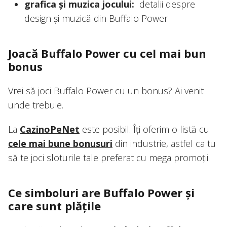
grafica și muzica jocului:
detalii despre
design și muzică din Buffalo Power
Joacă Buffalo Power cu cel mai bun
bonus
Vrei să joci Buffalo Power cu un bonus? Ai venit
unde trebuie.
La
CazinoPeNet
este posibil. Îți oferim o listă cu
cele mai bune bonusuri
din industrie, astfel ca tu
să te joci sloturile tale preferat cu mega promoții.
Ce simboluri are Buffalo Power și
care sunt plățile