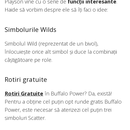
Playson vine cu o serie de
funcții interesante
.
Haide să vorbim despre ele să îți faci o idee:
Simbolurile Wilds
Simbolul Wild (reprezentat de un bivol),
înlocuiește orice alt simbol și duce la combinații
câștigătoare pe role.
Rotiri gratuite
Rotiri Gratuite
în Buffalo Power? Da, există!
Pentru a obține cel puțin opt runde gratis Buffalo
Power, este necesar să aterizezi cel puțin trei
simboluri Scatter.