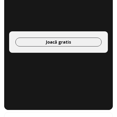
Joacă gratis