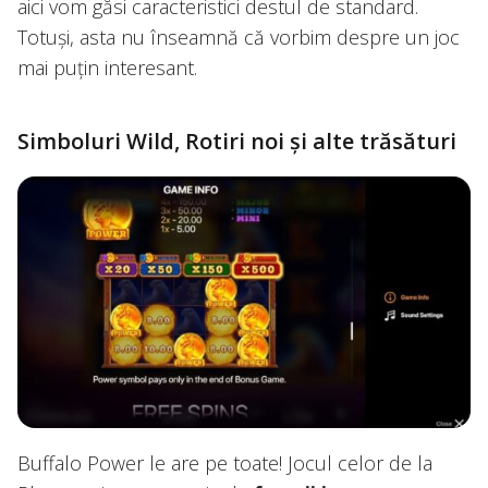
aici vom găsi caracteristici destul de standard.
Totuși, asta nu înseamnă că vorbim despre un joc
mai puțin interesant.
Simboluri Wild, Rotiri noi și alte trăsături
Buffalo Power le are pe toate! Jocul celor de la