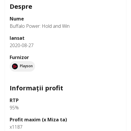
Despre
Nume
Buffalo Power: Hold and Win
lansat
2020-08-27
Furnizor
Playson
Informații profit
RTP
95%
Profit maxim (x Miza ta)
x1187