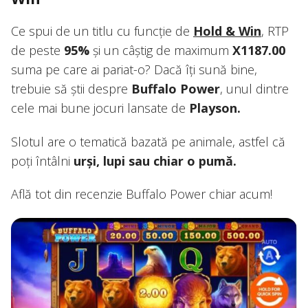
Ce spui de un titlu cu funcție de
Hold & Win
, RTP
de peste
95%
și un câștig de maximum
X1187.00
suma pe care ai pariat-o? Dacă îți sună bine,
trebuie să știi despre
Buffalo Power
, unul dintre
cele mai bune jocuri lansate de
Playson.
Slotul are o tematică bazată pe animale, astfel că
poți întâlni
urși, lupi sau chiar o pumă.
Află tot din recenzie Buffalo Power chiar acum!