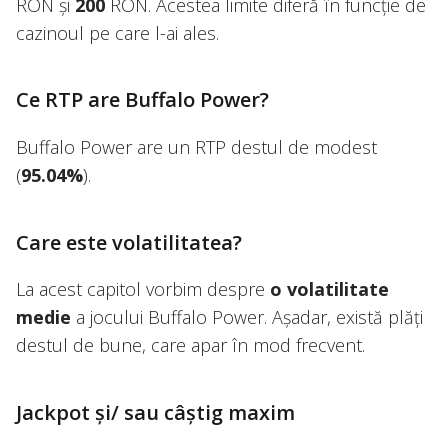
RON și
200
RON. Acestea limite diferă în funcție de
cazinoul pe care l-ai ales.
Ce RTP are Buffalo Power?
Buffalo Power are un RTP destul de modest
(
95.04%
).
Care este volatilitatea?
La acest capitol vorbim despre
o volatilitate
medie
a jocului Buffalo Power. Așadar, există plăți
destul de bune, care apar în mod frecvent.
Jackpot și/ sau câștig maxim