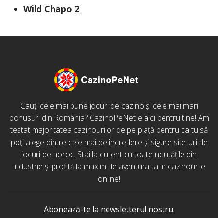
Wild Chapo 2
Cauți cele mai bune jocuri de cazino și cele mai mari
bonusuri din România? CazinoPeNet e aici pentru tine! Am
testat majoritatea cazinourilor de pe piață pentru ca tu să
poți alege dintre cele mai de încredere și sigure site-uri de
jocuri de noroc. Stai la curent cu toate noutățile din
industrie și profită la maxim de aventura ta în cazinourile
online!
Abonează-te la newsletterul nostru.