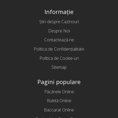
Informație
Știri despre Cazinouri
Despre Noi
Contactează-ne
Politica de Confidențialitate
Politica de Cookie-uri
Sitemap
Pagini populare
Păcănele Online
Ruletă Online
Baccarat Online