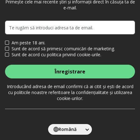
Primește cele mai recente știri și informații direct în căsuța ta de
e-mail.
Am peste 18 ani.
Sunt de acord să primesc comunicări de marketing.
Sunt de acord cu politica privind cookie-urile.
Înregistrare
Introducând adresa de email confirmi că ai citit și ești de acord
cu politicile noastre referitoare la confidențialitate și utilizarea
cookie-urilor.
Română