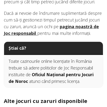
precum și cât timp petreci jucând diferite jocuri.
Dacă ai nevoie de îndrumare suplimentară despre
cum să-ți gestionezi timpul petrecut jucând jocuri
cu zaruri, aruncă un ochi pe
pagina noastră de
Joc responsabil
pentru mai multe informații.
Știai că?
Toate cazinourile online licențiate în România
trebuie să adere politicilor de Joc Responsabil
instituite de
Oficiul Național pentru Jocuri
de Noroc
atunci când primesc licența.
Alte jocuri cu zaruri disponibile