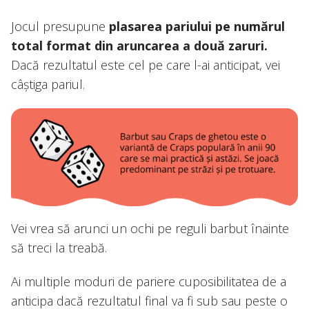
Jocul presupune
plasarea pariului pe numărul
total format din aruncarea a două zaruri.
Dacă rezultatul este cel pe care l-ai anticipat, vei
câștiga pariul.
Vei vrea să arunci un ochi pe reguli barbut înainte
să treci la treabă.
Ai multiple moduri de pariere cuposibilitatea de a
anticipa dacă rezultatul final va fi sub sau peste o