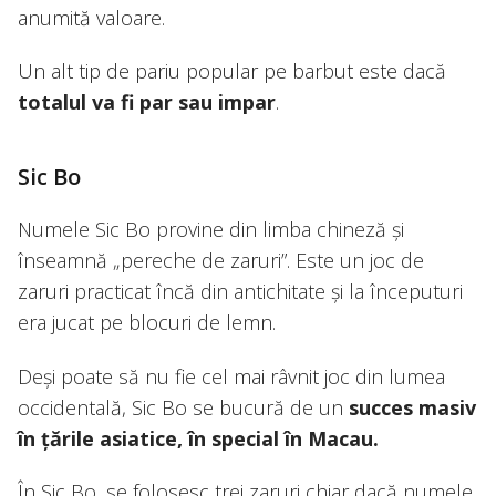
anumită valoare.
Un alt tip de pariu popular pe barbut este dacă
totalul va fi par sau impar
.
Sic Bo
Numele Sic Bo provine din limba chineză și
înseamnă „pereche de zaruri”. Este un joc de
zaruri practicat încă din antichitate și la începuturi
era jucat pe blocuri de lemn.
Deși poate să nu fie cel mai râvnit joc din lumea
occidentală, Sic Bo se bucură de un
succes masiv
în țările asiatice, în special în Macau.
În Sic Bo, se folosesc trei zaruri chiar dacă numele