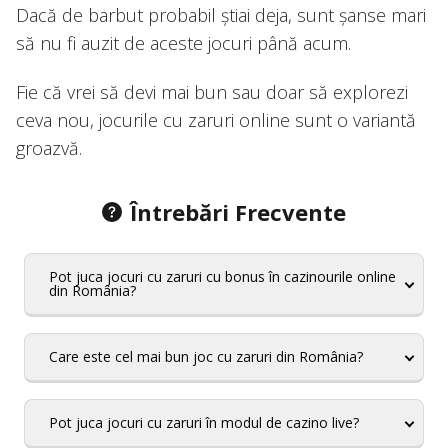
Dacă de barbut probabil știai deja, sunt șanse mari
să nu fi auzit de aceste jocuri până acum.
Fie că vrei să devi mai bun sau doar să explorezi
ceva nou, jocurile cu zaruri online sunt o variantă
groazvă.
Întrebări Frecvente
Pot juca jocuri cu zaruri cu bonus în cazinourile online
din România?
Care este cel mai bun joc cu zaruri din România?
Pot juca jocuri cu zaruri în modul de cazino live?