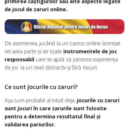
primirea câștigurilor sau alte aspecte legate
de jocul de zaruri online.
De asemenea, jucând la un cazino online licențiat
vei avea parte și de toate
instrumentele de joc
responsabil
care te ajută să păstrezi experiența
de joc la un nivel distractiv și fără riscuri.
Ce sunt jocurile cu zaruri?
Așa cum probabil ai intuit deja,
jocurile cu zaruri
sunt jocuri în care zarurile sunt folosite
pentru a determina rezultatul final și
validarea pariurilor.