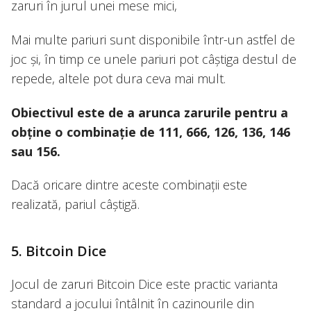
zaruri în jurul unei mese mici,
Mai multe pariuri sunt disponibile într-un astfel de
joc și, în timp ce unele pariuri pot câștiga destul de
repede, altele pot dura ceva mai mult.
Obiectivul este de a arunca zarurile pentru a
obține o combinație de 111, 666, 126, 136, 146
sau 156.
Dacă oricare dintre aceste combinații este
realizată, pariul câștigă.
5. Bitcoin Dice
Jocul de zaruri Bitcoin Dice este practic varianta
standard a jocului întâlnit în cazinourile din