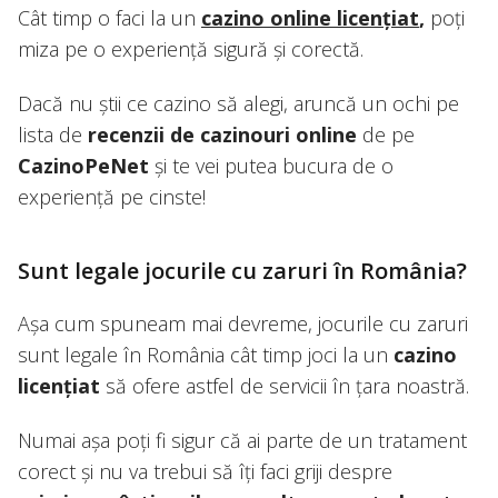
Cât timp o faci la un
cazino online licențiat
,
poți
miza pe o experiență sigură și corectă.
Dacă nu știi ce cazino să alegi, aruncă un ochi pe
lista de
recenzii de cazinouri online
de pe
CazinoPeNet
și te vei putea bucura de o
experiență pe cinste!
Sunt legale jocurile cu zaruri în România?
Așa cum spuneam mai devreme, jocurile cu zaruri
sunt legale în România cât timp joci la un
cazino
licențiat
să ofere astfel de servicii în țara noastră.
Numai așa poți fi sigur că ai parte de un tratament
corect și nu va trebui să îți faci griji despre