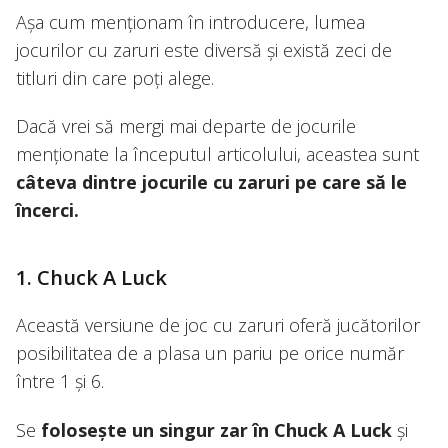
Așa cum menționam în introducere, lumea
jocurilor cu zaruri este diversă și există zeci de
titluri din care poți alege.
Dacă vrei să mergi mai departe de jocurile
menționate la începutul articolului, aceastea sunt
câteva dintre jocurile cu zaruri pe care să le
încerci.
1. Chuck A Luck
Această versiune de joc cu zaruri oferă jucătorilor
posibilitatea de a plasa un pariu pe orice număr
între 1 și 6.
Se
folosește un singur zar în Chuck A Luck
și