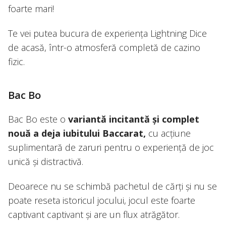
foarte mari!
Te vei putea bucura de experiența Lightning Dice
de acasă, într-o atmosferă completă de cazino
fizic.
Bac Bo
Bac Bo este o
variantă incitantă și complet
nouă a deja iubitului Baccarat,
cu acțiune
suplimentară de zaruri pentru o experiență de joc
unică și distractivă.
Deoarece nu se schimbă pachetul de cărți și nu se
poate reseta istoricul jocului, jocul este foarte
captivant captivant și are un flux atrăgător.