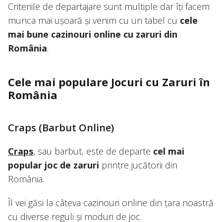
Criteriile de departajare sunt multiple dar îți facem
munca mai ușoară și venim cu un tabel cu
cele
mai bune cazinouri online cu zaruri din
România
.
Cele mai populare Jocuri cu Zaruri în
România
Craps (Barbut Online)
Craps
, sau barbut, este de departe
cel mai
popular joc de zaruri
printre jucătorii din
România.
Îl vei găsi la câteva cazinouri online din țara noastră
cu diverse reguli și moduri de joc.