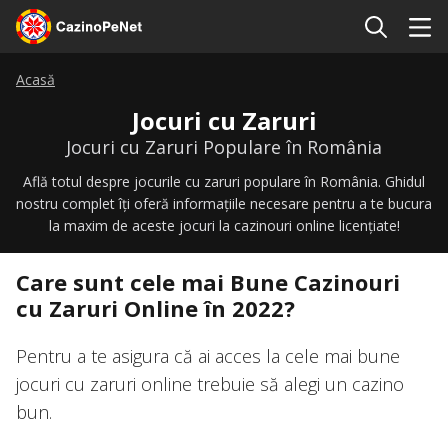
Acasă
Jocuri cu Zaruri
Jocuri cu Zaruri Populare în România
Află totul despre jocurile cu zaruri populare în România. Ghidul
nostru complet îți oferă informațiile necesare pentru a te bucura
la maxim de aceste jocuri la cazinouri online licențiate!
Care sunt cele mai Bune Cazinouri
cu Zaruri Online în 2022?
Pentru a te asigura că ai acces la cele mai bune
jocuri cu zaruri online trebuie să alegi un cazino
bun.