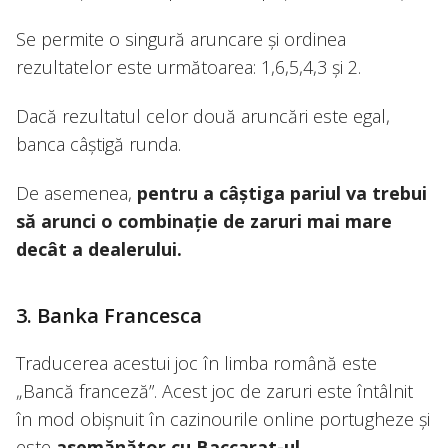
Se permite o singură aruncare și ordinea
rezultatelor este următoarea: 1,6,5,4,3 și 2.
Dacă rezultatul celor două aruncări este egal,
banca câștigă runda.
De asemenea,
pentru a câștiga pariul va trebui
să arunci o combinație de zaruri mai mare
decât a dealerului.
3. Banka Francesca
Traducerea acestui joc în limba română este
„Bancă franceză”. Acest joc de zaruri este întâlnit
în mod obișnuit în cazinourile online portugheze și
este
asemănător cu
Baccarat
-ul.