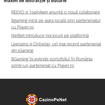
maxim de distracție și bucurie”
REEVO și 1spin4win anunță o nouă colaborare
Bgaming intră pe piața locală prin parteneriatul
cu Player.ro
NetBet introduce noi jocuri pe platformă
Livespins și Onlyplay, cel mai recent parteneriat
din iGaming
BGaming își extinde portofoliul în România
printr-un parteneriat cu Player.ro