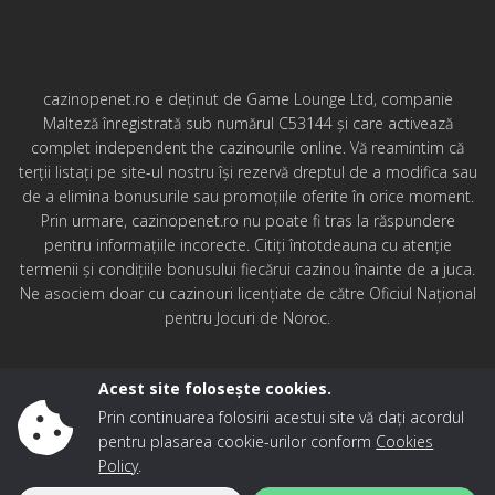
cazinopenet.ro e deținut de Game Lounge Ltd, companie
Malteză înregistrată sub numărul C53144 și care activează
complet independent the cazinourile online. Vă reamintim că
terții listați pe site-ul nostru își rezervă dreptul de a modifica sau
de a elimina bonusurile sau promoțiile oferite în orice moment.
Prin urmare, cazinopenet.ro nu poate fi tras la răspundere
pentru informațiile incorecte. Citiți întotdeauna cu atenție
termenii și condițiile bonusului fiecărui cazinou înainte de a juca.
Ne asociem doar cu cazinouri licențiate de către Oficiul Național
pentru Jocuri de Noroc.
Acest site folosește cookies.
Prin continuarea folosirii acestui site vă dați acordul
pentru plasarea cookie-urilor conform
Cookies
Policy
.
© 2021 - 2026 cazinopenet.ro