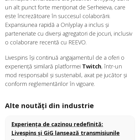
un alt punct forte menționat de Serheieva, care
este încrezătoare în succesul colaborării.
Expansiunea rapidă a Onlyplay a inclus și
parteneriate cu diverși agregatori de jocuri, inclusiv
o colaborare recentă cu REEVO.
Livespins își continuă angajamentul de a oferi o
experiență similară platformei
Twitch
, într-un
mod responsabil și sustenabil, axat pe jucător și
conform reglementărilor în vigoare.
Alte noutăți din industrie
Experiența de cazinou redefinită:
Livespins și GiG lansează transmisiunile