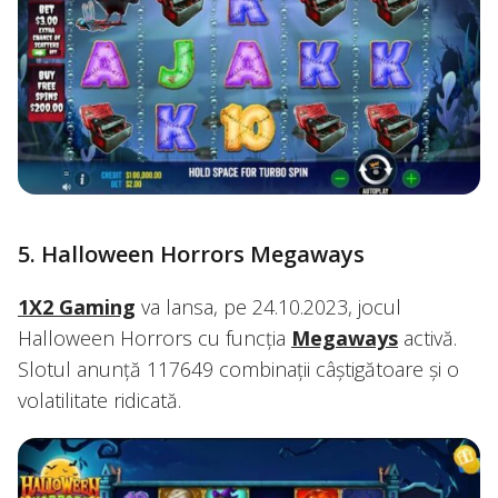
5. Halloween Horrors Megaways
1X2 Gaming
va lansa, pe 24.10.2023, jocul
Halloween Horrors cu funcția
Megaways
activă.
Slotul anunță 117649 combinații câștigătoare și o
volatilitate ridicată.