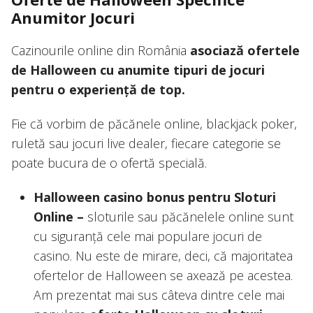
Anumitor Jocuri
Cazinourile online din România
asociază ofertele
de Halloween cu anumite tipuri de jocuri
pentru o experiență de top.
Fie că vorbim de păcănele online, blackjack poker,
ruletă sau jocuri live dealer, fiecare categorie se
poate bucura de o ofertă specială.
Halloween casino bonus pentru Sloturi
Online –
sloturile sau păcănelele online sunt
cu siguranță cele mai populare jocuri de
casino. Nu este de mirare, deci, că majoritatea
ofertelor de Halloween se axează pe acestea.
Am prezentat mai sus câteva dintre cele mai