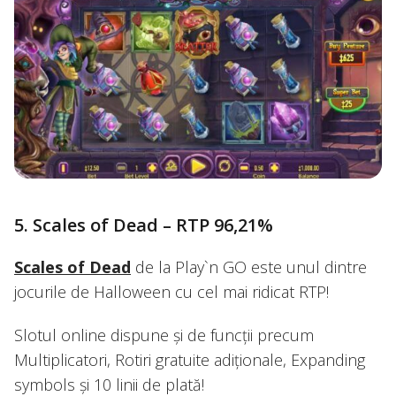
5. Scales of Dead – RTP 96,21%
Scales of Dead
de la Play`n GO este unul dintre
jocurile de Halloween cu cel mai ridicat RTP!
Slotul online dispune și de funcții precum
Multiplicatori, Rotiri gratuite adiționale, Expanding
symbols și 10 linii de plată!