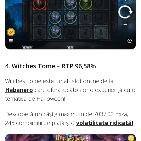
4. Witches Tome – RTP 96,58%
Witches Tome este un alt slot online de la
Habanero
care oferă jucătorilor o experiență
cu o
tematică de Halloween!
Descoperă un câștig maximum de 7037.00 miza,
243 combinații de plată și o
volatilitate ridicată!