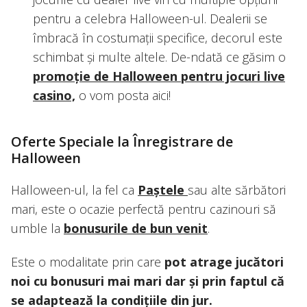
pentru a celebra Halloween-ul. Dealerii se
îmbracă în costumații specifice, decorul este
schimbat și multe altele. De-ndată ce găsim o
promoție de Halloween pentru jocuri live
casino,
o vom posta aici!
Oferte Speciale la Înregistrare de
Halloween
Halloween-ul, la fel ca
Paștele
sau alte sărbători
mari, este o ocazie perfectă pentru cazinouri să
umble la
bonusurile de bun venit
.
Este o modalitate prin care
pot atrage jucători
noi cu bonusuri mai mari dar și prin faptul că
se adaptează la condițiile din jur.