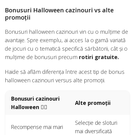
Bonusuri Halloween cazinouri vs alte
promoții
Bonusuri halloween cazinouri vin cu o mulțime de
avantaje. Spre exemplu, ai acces la o gamă variată
de jocuri cu o tematică specifică sărbătorii, cât și o
mulțime de bonusuri precum
rotiri gratuite.
Haide să aflăm diferența între acest tip de bonus
halloween cazinouri versus alte promoții.
Bonusuri cazinouri
Alte promoții
Halloween
🧛‍♀️
Selecție de sloturi
Recompense mai mari
mai diversificată