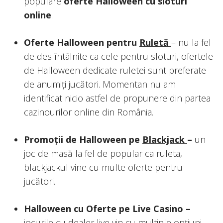
populare
oferte Halloween cu sloturi
online
.
Oferte Halloween pentru
Ruletă
– nu la fel
de des întâlnite ca cele pentru sloturi, ofertele
de Halloween dedicate ruletei sunt preferate
de anumiți jucători. Momentan nu am
identificat nicio astfel de propunere din partea
cazinourilor online din România.
Promoții de Halloween pe
Blackjack
–
un
joc de masă la fel de popular ca ruleta,
blackjackul vine cu multe oferte pentru
jucători.
Halloween cu Oferte pe Live Casino –
jocurile cu dealer live vin cu multiple opțiuni