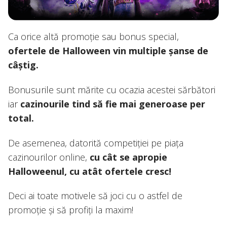
Ca orice altă promoție sau bonus special,
ofertele de Halloween vin multiple șanse de
câștig.
Bonusurile sunt mărite cu ocazia acestei sărbători
iar
cazinourile tind să fie mai generoase per
total.
De asemenea, datorită competiției pe piața
cazinourilor online,
cu cât se apropie
Halloweenul, cu atât ofertele cresc!
Deci ai toate motivele să joci cu o astfel de
promoție și să profiți la maxim!