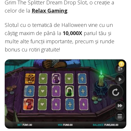
Grim The Splitter Dream Drop Slot, o creație a
celor de la
Relax Gaming
.
Slotul cu o tematică de Halloween vine cu un
câștig maxim de până la
10,000X
pariul tău și
multe alte funcții importante, precum și runde
bonus cu rotiri gratuite!