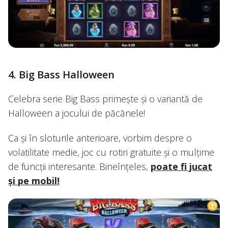
4. Big Bass Halloween
Celebra serie Big Bass primește și o variantă de
Halloween a jocului de păcănele!
Ca și în sloturile anterioare, vorbim despre o
volatilitate medie, joc cu rotiri gratuite și o mulțime
de funcții interesante. Bineînțeles,
poate fi jucat
și pe mobil!