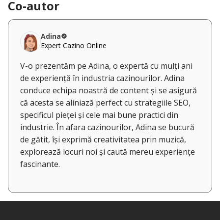
Co-autor
Adina
Expert Cazino Online
V-o prezentăm pe Adina, o expertă cu mulți ani
de experiență în industria cazinourilor. Adina
conduce echipa noastră de content și se asigură
că acesta se aliniază perfect cu strategiile SEO,
specificul pieței și cele mai bune practici din
industrie. În afara cazinourilor, Adina se bucură
de gătit, își exprimă creativitatea prin muzică,
explorează locuri noi și caută mereu experiențe
fascinante.