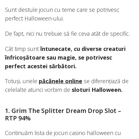
Sunt destule jocuri cu teme care se potrivesc
perfect Halloween-ului.
De fapt, nici nu trebuie să fie ceva atât de specific.
Cât timp sunt
întunecate, cu diverse creaturi
înfricoșătoare sau magie, se potrivesc
perfect acestei sărbători.
Totuși, unele
păcănele online
se diferențiază de
celelalte atunci vorbim de
sloturi Halloween.
1. Grim The Splitter Dream Drop Slot –
RTP 94%
Continuăm lista de jocuri casino halloween cu