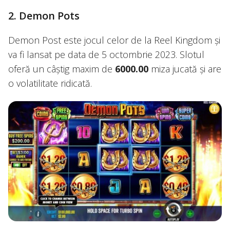
2. Demon Pots
Demon Post este jocul celor de la Reel Kingdom și
va fi lansat pe data de 5 octombrie 2023. Slotul
oferă un câștig maxim de
6000.00
miza jucată și are
o volatilitate ridicată.