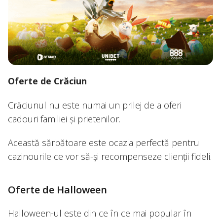
Oferte de Crăciun
Crăciunul nu este numai un prilej de a oferi
cadouri familiei și prietenilor.
Această sărbătoare este ocazia perfectă pentru
cazinourile ce vor să-și recompenseze clienții fideli.
Oferte de Halloween
Halloween-ul este din ce în ce mai popular în