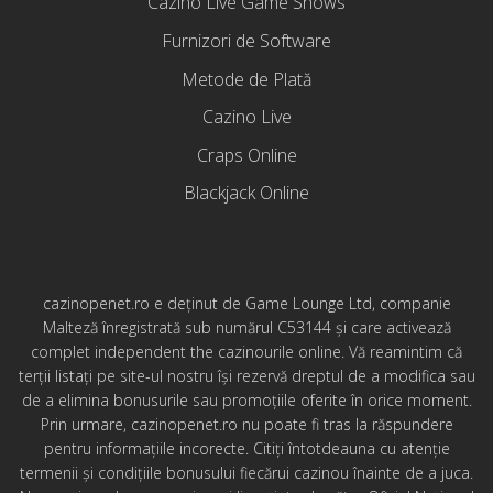
Cazino Live Game Shows
Furnizori de Software
Metode de Plată
Cazino Live
Craps Online
Blackjack Online
cazinopenet.ro e deținut de Game Lounge Ltd, companie
Malteză înregistrată sub numărul C53144 și care activează
complet independent the cazinourile online. Vă reamintim că
terții listați pe site-ul nostru își rezervă dreptul de a modifica sau
de a elimina bonusurile sau promoțiile oferite în orice moment.
Prin urmare, cazinopenet.ro nu poate fi tras la răspundere
pentru informațiile incorecte. Citiți întotdeauna cu atenție
termenii și condițiile bonusului fiecărui cazinou înainte de a juca.