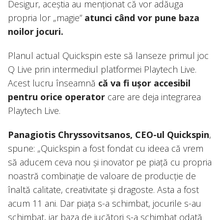
Desigur, aceștia au menționat că vor adăuga
propria lor „magie”
atunci când vor pune baza
noilor jocuri.
Planul actual Quickspin este să lanseze primul joc
Q Live prin intermediul platformei Playtech Live.
Acest lucru înseamnă
că va fi ușor accesibil
pentru orice operator
care are deja integrarea
Playtech Live.
Panagiotis Chryssovitsanos, CEO-ul Quickspin
,
spune: „Quickspin a fost fondat cu ideea că vrem
să aducem ceva nou și inovator pe piață cu propria
noastră combinație de valoare de producție de
înaltă calitate, creativitate și dragoste. Asta a fost
acum 11 ani. Dar piața s-a schimbat, jocurile s-au
schimbat, iar baza de jucători s-a schimbat odată