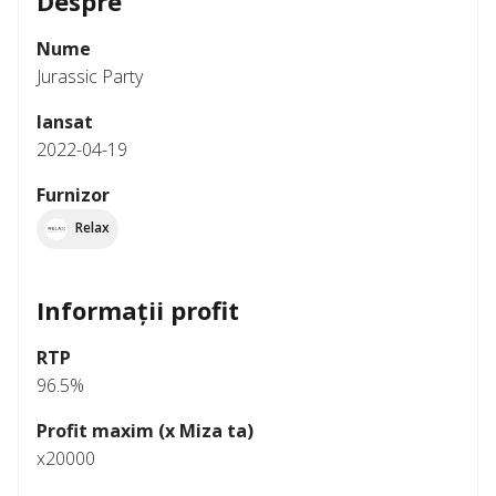
Despre
Nume
Jurassic Party
lansat
2022-04-19
Furnizor
Relax
Informații profit
RTP
96.5%
Profit maxim (x Miza ta)
x20000