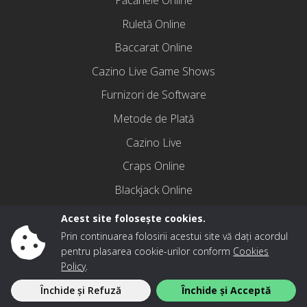
Ruletă Online
Baccarat Online
Cazino Live Game Shows
Furnizori de Software
Metode de Plată
Cazino Live
Craps Online
Blackjack Online
Acest site folosește cookies.
Prin continuarea folosirii acestui site vă dați acordul
pentru plasarea cookie-urilor conform
Cookies
cazinopenet.ro e deținut de Game Lounge Ltd, companie
Policy
.
Malteză înregistrată sub numărul C53144 și care activează
complet independent the cazinourile online. Vă reamintim că
Închide și Refuză
Închide și Acceptă
terții listați pe site-ul nostru își rezervă dreptul de a modifica sau