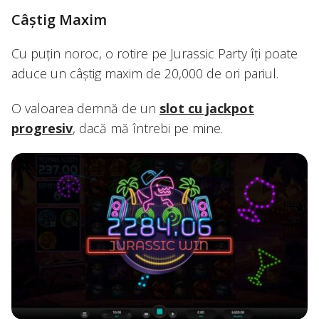
Câștig Maxim
Cu puțin noroc, o rotire pe Jurassic Party îți poate
aduce un câștig maxim de 20,000 de ori pariul.
O valoarea demnă de un
slot cu jackpot
progresiv
, dacă mă întrebi pe mine.