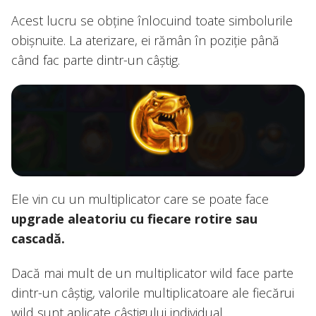
Acest lucru se obține înlocuind toate simbolurile
obișnuite. La aterizare, ei rămân în poziție până
când fac parte dintr-un câștig.
Ele vin cu un multiplicator care se poate face
upgrade aleatoriu cu fiecare rotire sau
cascadă.
Dacă mai mult de un multiplicator wild face parte
dintr-un câștig, valorile multiplicatoare ale fiecărui
wild sunt aplicate câștigului individual.