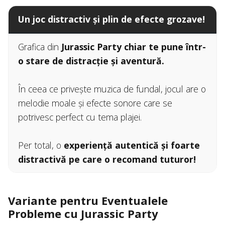
Un joc distractiv și plin de efecte grozave!
Grafica din
Jurassic Party chiar te pune într-
o stare de distracție și aventură.
În ceea ce privește muzica de fundal, jocul are o
melodie moale și efecte sonore care se
potrivesc perfect cu tema plajei.
Per total, o
experiență autentică și foarte
distractivă pe care o recomand tuturor!
Variante pentru Eventualele
Probleme cu Jurassic Party