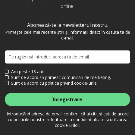
online!
Abonează-te la newsletterul nostru.
Primește cele mai recente știri și informații direct în căsuța ta de
e-mail.
Am peste 18 ani.
Sunt de acord să primesc comunicări de marketing.
Sunt de acord cu politica privind cookie-urile.
Înregistrare
Introducând adresa de email confirmi că ai citit și ești de acord
cu politicile noastre referitoare la confidențialitate și utilizarea
cookie-urilor.