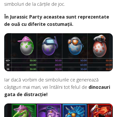
simboluri de la cărțile de joc.
În Jurassic Party aceastea sunt reprezentate
de ouă cu diferite costumații.
Iar dacă vorbim de simbolurile ce generează
câștiguri mai mari, vei întâlni tot felul de
dinozauri
gata de distracție!