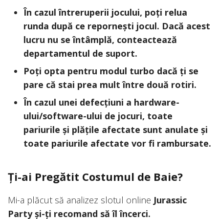
În cazul întreruperii jocului, poți relua
runda după ce repornești jocul. Dacă acest
lucru nu se întâmplă, conteactează
departamentul de suport.
Poți opta pentru modul turbo dacă ți se
pare că stai prea mult între două rotiri.
În cazul unei defecțiuni a hardware-
ului/software-ului de jocuri, toate
pariurile și plățile afectate sunt anulate și
toate pariurile afectate vor fi rambursate.
Ți-ai Pregătit Costumul de Baie?
Mi-a plăcut să analizez slotul online
Jurassic
Party și-ți recomand să îl încerci.