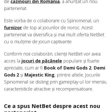
de
cazinouri din România
, a anunțat un nou
parteneriat.
Este vorba de o colaborare cu Spinomenal, un
furnizor
de top al jocurilor de noroc. Acest
parteneriat va diversifica și mai mult oferta NetBet
cu o mulțime de jocuri captivante.
Conform noii colaborări, clienții NetBet vor avea
acces la
jocuri de păcănele
populare și foarte
apreciate, cum ar fi
Book of Demi Gods 2
,
Demi
Gods 2
și
Majestic King
, printre altele. Jocurile
Spinomenal se disting prin gameplay-ul lor imersiv,
caracteristicile atractive și recompensatoare.
Ce a spus NetBet despre acest nou