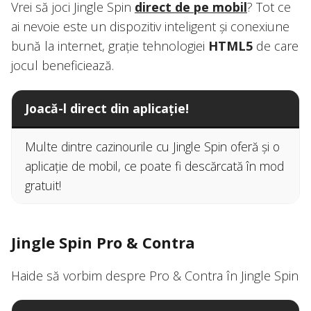
Vrei să joci Jingle Spin
direct de pe mobil
? Tot ce
ai nevoie este un dispozitiv inteligent și conexiune
bună la internet, grație tehnologiei
HTML5
de care
jocul beneficiează.
Joacă-l direct din aplicație!
Multe dintre cazinourile cu Jingle Spin oferă și o
aplicație de mobil, ce poate fi descărcată în mod
gratuit!
Jingle Spin Pro & Contra
Haide să vorbim despre Pro & Contra în Jingle Spin