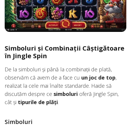
Simboluri și Combinații Câștigătoare
în Jingle Spin
De la simboluri și până la combinații de plată,
observăm că avem de a face cu
un joc de top
,
realizat la cele mai înalte standarde. Haide să
discutăm despre ce
simboluri
oferă Jingle Spin,
cât și
tipurile de plăți
.
Simboluri