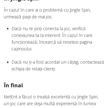
În cazul în care ai o problemă cu Jingle Spin,
urmează pașii de mai jos.
Dacă nu te poți conecta la joc, verifică
conexiunea ta la interent. În cazul în care
funcționează, încearcă să resetezi pagina
cazinoului.
Dacă nu ți-a fost acordat un câștig, contactează
echipa de relații clienți.
În final
NetEnt a făcut o treabă excelentă cu Jingle Spin,
un joc care are deja multă experiență în lumea