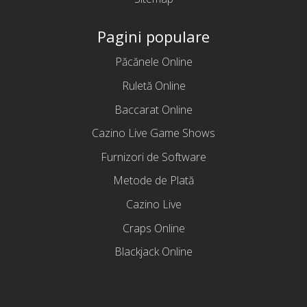
Pagini populare
Păcănele Online
Ruletă Online
Baccarat Online
Cazino Live Game Shows
Furnizori de Software
Metode de Plată
Cazino Live
Craps Online
Blackjack Online