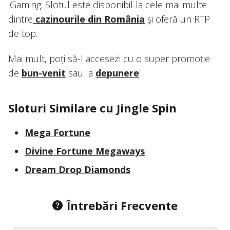
iGaming. Slotul este disponibil la cele mai multe
dintre
cazinourile din România
și oferă un RTP
de top.
Mai mult, poți să-l accesezi cu o super promoție
de
bun-venit
sau la
depunere
!
Sloturi Similare cu Jingle Spin
Mega Fortune
Divine Fortune Megaways
Dream Drop Diamonds
Întrebări Frecvente