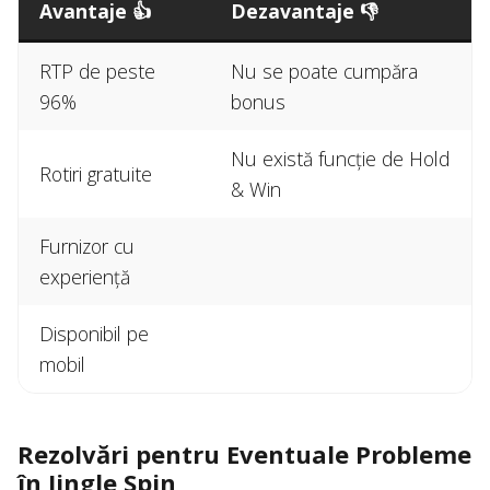
Avantaje 👍
Dezavantaje 👎
RTP de peste
Nu se poate cumpăra
96%
bonus
Nu există funcție de Hold
Rotiri gratuite
& Win
Furnizor cu
experiență
Disponibil pe
mobil
Rezolvări pentru Eventuale Probleme
în Jingle Spin