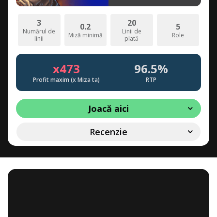
3
20
0.2
5
Numărul de
Linii de
Miză minimă
Role
linii
plată
x473
96.5%
Profit maxim (x Miza ta)
RTP
Joacă aici
Recenzie