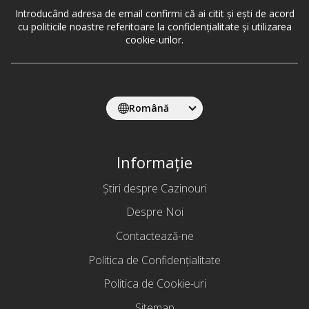
Introducând adresa de email confirmi că ai citit și ești de acord
cu politicile noastre referitoare la confidențialitate și utilizarea
cookie-urilor.
Română
Informație
Știri despre Cazinouri
Despre Noi
Contactează-ne
Politica de Confidențialitate
Politica de Cookie-uri
Sitemap