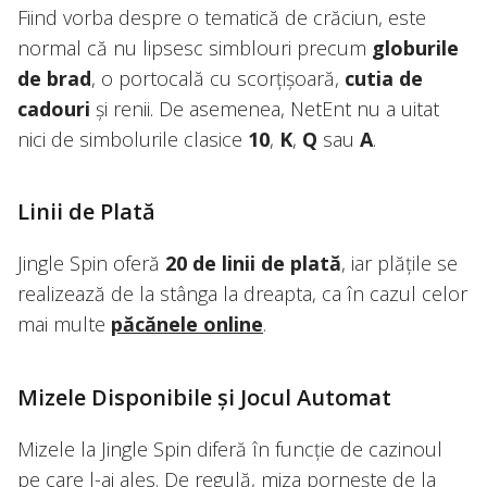
Fiind vorba despre o tematică de crăciun, este
normal că nu lipsesc simblouri precum
globurile
de brad
, o portocală cu scorțișoară,
cutia de
cadouri
și renii. De asemenea, NetEnt nu a uitat
nici de simbolurile clasice
10
,
K
,
Q
sau
A
.
Linii de Plată
Jingle Spin oferă
20 de linii de plată
, iar plățile se
realizează de la stânga la dreapta, ca în cazul celor
mai multe
păcănele online
.
Mizele Disponibile și Jocul Automat
Mizele la Jingle Spin diferă în funcție de cazinoul
pe care l-ai ales. De regulă, miza pornește de la