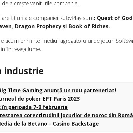
s, de a crește veniturile companiei.
lare titluri ale companiei RubyPlay sunt
: Quest of God
aven, Dragon Prophecy și Book of Riches.
le acum prin intermediul agregatorului de jocuri SoftSwi
din întreaga lume.
n industrie
 Big Time Gaming anunță un nou parteneriat!
urneul de poker EPT Paris 2023
 în perioada 7-9 februarie
testarea corectitudinii jocurilor de noroc din Rom
dia de la Betano – Casino Backstage