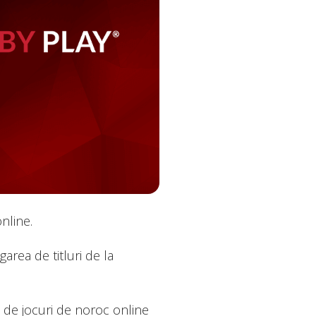
nline.
area de titluri de la
a de jocuri de noroc online