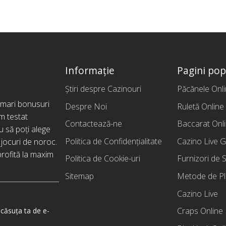
Informație
Pagini pop
Știri despre Cazinouri
Păcănele Onl
i mari bonusuri
Despre Noi
Ruletă Online
m testat
Contactează-ne
Baccarat Onl
u să poți alege
Politica de Confidențialitate
Cazino Live
 jocuri de noroc.
 profită la maxim
Politica de Cookie-uri
Furnizori de 
Sitemap
Metode de Pl
Cazino Live
Craps Online
n căsuța ta de e-