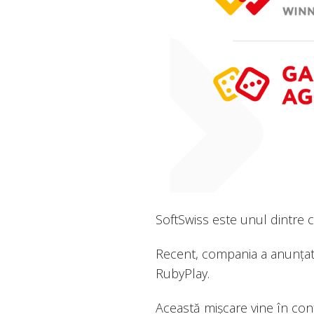
SoftSwiss este unul dintre 
Recent, compania a anunța
RubyPlay.
Această mișcare vine în cont