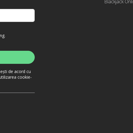
Blackjack Onl
ng.
 ești de acord cu
 utilizarea cookie-